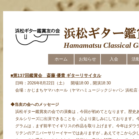
Hamamatsu Classical G
ホーム
お知らせ
入会
活
■第137回鑑賞会 斎藤 優貴 ギターリサイタル
日時：2026年8月22日（土） 開場18:00，開演18:30
会場：かじまちヤマハホール（ヤマハミュージックジャパン 浜松店 
◆当友の会へのメッセージ
浜松ギター鑑賞友の会での演奏は，今回が初めてとなります。歴史
タルシリーズに出演できることを，心より楽しみにしております。
グラムは，まず前半でイギリスの作品を取り上げます。今年はダウ
リテンのアニバーサリーイヤーではありますが，あえてそこから少