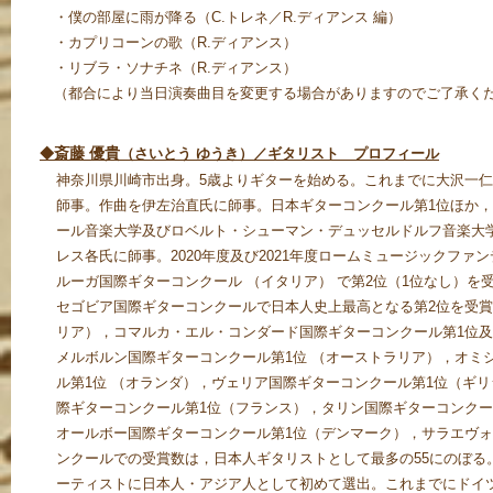
・僕の部屋に雨が降る（C.トレネ／R.ディアンス 編）
・カプリコーンの歌（R.ディアンス）
・リブラ・ソナチネ（R.ディアンス）
（都合により当日演奏曲目を変更する場合がありますのでご了承く
斎藤 優貴
◆
（さいとう ゆうき）／ギタリスト プロフィール
神奈川県川崎市出身。5歳よりギターを始める。これまでに大沢一
師事。作曲を伊左治直氏に師事。日本ギターコンクール第1位ほか
ール音楽大学及びロベルト・シューマン・デュッセルドルフ音楽大
レス各氏に師事。2020年度及び2021年度ロームミュージックファ
ルーガ国際ギターコンクール （イタリア） で第2位（1位なし）を
セゴビア国際ギターコンクールで日本人史上最高となる第2位を受
リア），コマルカ・エル・コンダード国際ギターコンクール第1位及
メルボルン国際ギターコンクール第1位 （オーストラリア），オミ
ル第1位 （オランダ），ヴェリア国際ギターコンクール第1位（ギ
際ギターコンクール第1位（フランス），タリン国際ギターコンクー
オールボー国際ギターコンクール第1位（デンマーク），サラエヴ
ンクールでの受賞数は，日本人ギタリストとして最多の55にのぼる
ーティストに日本人・アジア人として初めて選出。これまでにドイ