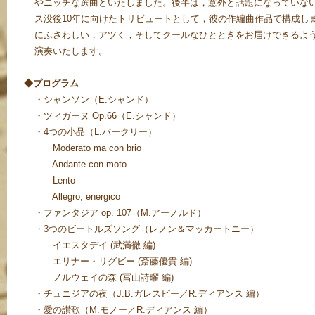
やニッチな選曲といたしました。後半は，意外と話題になっていな
ス没後10年に向けたトリビュートとして，彼の作編曲作品で構成し
にふさわしい，アツく，そしてクールなひとときをお届けできるよ
演奏いたします。
◆プログラム
・シャンソン（E.シャンド）
・ツィガーヌ Op.66（E.シャンド）
・4つの小品（L.バークリー）
Moderato ma con brio
Andante con moto
Lento
Allegro, energico
・ファンタジア op. 107（M.アーノルド）
・3つのビートルズソング（レノン＆マッカートニー）
イエスタデイ (武満徹 編)
エリナー・リグビー (斎藤優貴 編)
ノルウェイの森 (冨山詩曜 編)
・チュニジアの夜（J.B.ガレスピー／R.ディアンス 編）
・愛の讃歌（M.モノー／R.ディアンス 編）