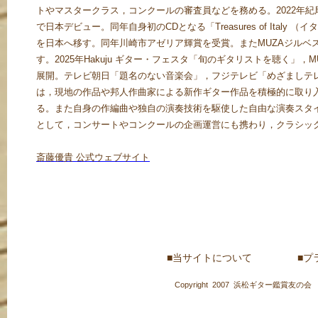
トやマスタークラス，コンクールの審査員などを務める。2022年
で日本デビュー。同年自身初のCDとなる「Treasures of Italy
を日本へ移す。同年川崎市アゼリア輝賞を受賞。またMUZAジルベ
す。2025年Hakuju ギター・フェスタ「旬のギタリストを聴く」，
展開。テレビ朝日「題名のない音楽会」，フジテレビ「めざましテレ
は，現地の作品や邦人作曲家による新作ギター作品を積極的に取り
る。また自身の作編曲や独自の演奏技術を駆使した自由な演奏スタ
として，コンサートやコンクールの企画運営にも携わり，クラシッ
斎藤優貴 公式ウェブサイト
■当サイトについて
■プ
Copyright 2007 浜松ギター鑑賞友の会 Hamamat